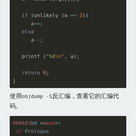
if
(
unlikely
(
a
==
2
))
a
++
;
else
a
--
;
printf
(
"%d
\n
"
,
a
);
return
0
;
}
使用
反汇编，查看它的汇编代
objdump -S
码。
080483
b0
<
main
>
:
//
Prologue