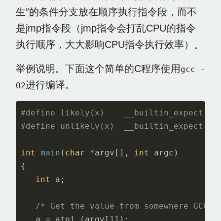
生”的条件分支放在顺序执行指令段，而不
是jmp指令段（jmp指令会打乱CPU的指令
执行顺序，大大影响CPU指令执行效率）。
举例说明。下面这个简单的C程序使用
gcc -
进行编译。
O2
#define likely(x)    __builtin_expect(!!(
int
main
(
char
*
argv
[],
int
argc
)
{
int
a
;
/* Get the value from somewhere GCC c
a
=
atoi
(
argv
[
1
]);