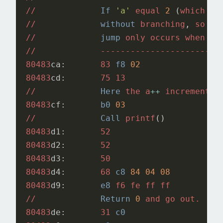
//
If
'a'
equal
2
(
which
is
//
without
branching
,
so
wi
//
jump
only
occurs
when
a
//
------------------------
80483
ca:
83
f8
02
80483
cd:
75
13
//
Here
the
a
++
incrementat
80483
cf:
b0
03
//
Call
printf
()
80483
d1:
52
80483
d2:
52
80483
d3:
50
80483
d4:
68
c8
84
04
08
80483
d9:
e8
f6
fe
ff
ff
//
Return
0
and
go
out.
80483
de:
31
c0