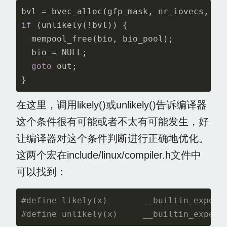
bvl
=
bvec_alloc
(
gfp_mask
,
nr_iovecs
,
&
i
if
(
unlikely
(
!
bvl
))
{
mempool_free
(
bio
,
bio_pool
);
bio
=
NULL
;
goto
out
;
}
在这里，调用likely()或unlikely()告诉编译器
这个条件很有可能或者不太有可能发生，好
让编译器对这个条件判断进行正确地优化。
这两个宏在include/linux/compiler.h文件中
可以找到：
#define likely(x)       __builtin_expect(
#define unlikely(x)     __builtin_expect