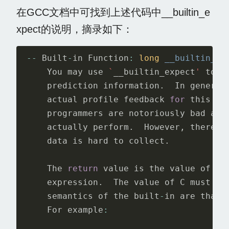
在GCC文档中可找到上述代码中__builtin_e
xpect的说明，摘录如下：
--
Built
-
in
Function
:
long
__builtin_ex
You
may
use
`
__builtin_expect
'
to
p
prediction
information
.
In
general
actual
profile
feedback
for
this
(
`
programmers
are
notoriously
bad
at
actually
perform
.
However
,
there
a
data
is
hard
to
collect
.
The
return
value
is
the
value
of
EX
expression
.
The
value
of
C
must
be
semantics
of
the
built
-
in
are
that
For
example
: