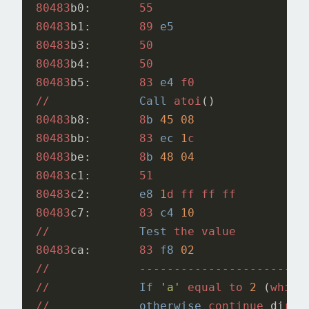
80483
b0:
55
80483
b1:
89
e5
80483
b3:
50
80483
b4:
50
80483
b5:
83
e4
f0
//
Call
atoi
()
80483
b8:
8
b
45
08
80483
bb:
83
ec
1
c
80483
be:
8
b
48
04
80483
c1:
51
80483
c2:
e8
1
d
ff
ff
ff
80483
c7:
83
c4
10
//
Test
the
value
80483
ca:
83
f8
02
//
------------------------
//
If
'a'
equal
to
2
(
which
//
otherwise
continue
di
rec