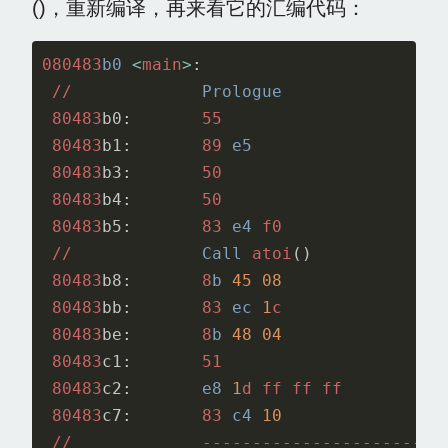
()，重新编译，再来看它的汇编代码：
080483
b0
<
main
>
:
//
Prologue
80483
b0:
55
80483
b1:
89
e5
80483
b3:
50
80483
b4:
50
80483
b5:
83
e4
f0
//
Call
atoi
()
80483
b8:
8
b
45
08
80483
bb:
83
ec
1
c
80483
be:
8
b
48
04
80483
c1:
51
80483
c2:
e8
1
d
ff
ff
ff
80483
c7:
83
c4
10
//
------------------------