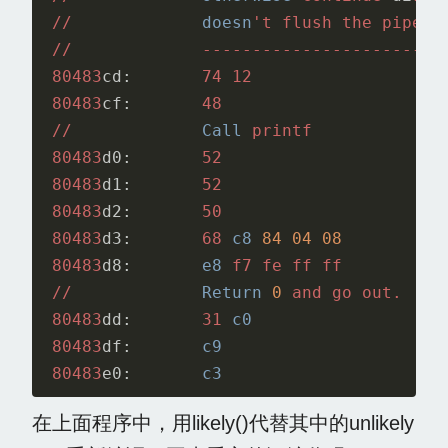
//
doesn
'
t
flush
the
pipeli
//
------------------------
80483
cd:
74
12
80483
cf:
48
//
Call
printf
80483
d0:
52
80483
d1:
52
80483
d2:
50
80483
d3:
68
c8
84
04
08
80483
d8:
e8
f7
fe
ff
ff
//
Return
0
and
go
out.
80483
dd:
31
c0
80483
df:
c9
80483
e0:
c3
在上面程序中，用likely()代替其中的unlikely