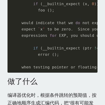
if
(
__builtin_expect
(
x
,
0
))
foo
();
would
indicate
that
we
do
not
expec
expect
`
x
'
to
be
zero
.
Since
you
a
expressions
for
EXP
,
you
should
use
if
(
__builtin_expect
(
ptr
!=
N
error
();
when
testing
pointer
or
floating
-
po
做了什么
编译器优化时，根据条件跳转的预期值，按
正确地顺序生成汇编代码，把“很有可能发