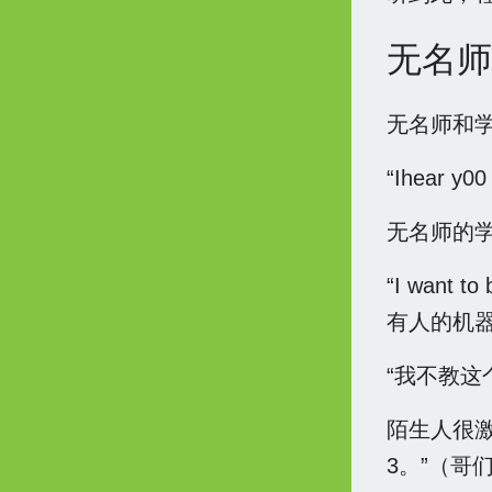
无名师
无名师和
“Ihear 
无名师的学
“I want
有人的机
“我不教这
陌生人很激动。“
3。”（