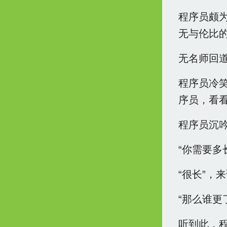
程序员颇为
无与伦比的
无名师回道
程序员冷笑
序员，看看
程序员沉
“你需要多
“很长”，
“那么谁更
听到此，