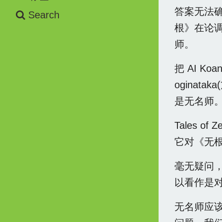
答案无法确知
Search
根》在论调
师。
把 AI K
oginat
是无名师
Tales 
它对《无
毫无疑问，可
以看作是对
无名师应该归