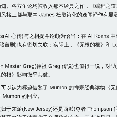
。各方争论均被收入那本经典之作，《编程之道》(The T
风格上都与那本 James 松散诗化的逸闻译作有
oans(AI 心传)与之相提并论颇为恰当；在 AI Ko
aka(箴言剧)也有密切关联；实际上，《无根的根》和 L
。
of Zen Master Greg(禅祖 Greg 传说)也
根的根》影响微乎其微。
以认为标题借鉴了 Mumon 的禅宗经典读物《无门之门》
 Mumon 的回应。
于东派(New Jersey)还是西派(尊者 Thompson