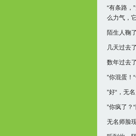
“有条路，
么力气，
陌生人鞠
几天过去
数年过去
”你混蛋！
”好“，无
”你疯了？
无名师脸现