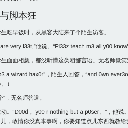
与脚本狂
学生吃早饭时，从黑客大陆来了个陌生访客。
y00 are very l33t,”他说。“Pl33z teach m3
生面面相觑，都没听懂这类粗鄙言语。无名师微笑道：
 to b3 a wizard hax0r”，陌生人回答，“and 0wn
器。）
个”，无名师答道。
D00d， y00 r nothing but a p0ser。”，他说。“If y
哥们儿，敢情你没真本事啊，你要知道点儿东西就教给