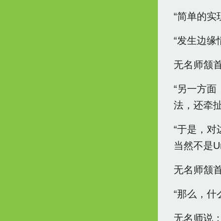
“简单的
“发生边缘
无名师颔
“另一方
法，还牵
“于是，对
当然不是Un
无名师颔
“那么，什
无名师说